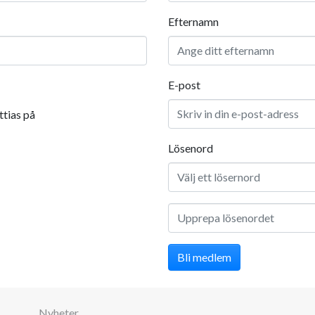
Efternamn
E-post
ttias på
Lösenord
Bli medlem
Nyheter