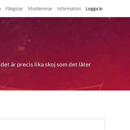
m
Fångster
Medlemmar
Information
Logga in
t är precis lika skoj som det låter