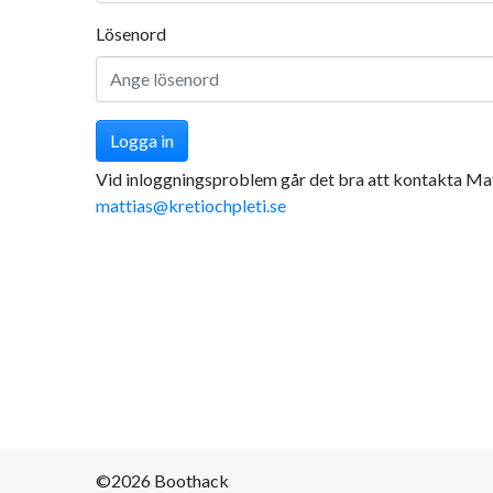
Lösenord
Logga in
Vid inloggningsproblem går det bra att kontakta Ma
mattias@kretiochpleti.se
©2026 Boothack